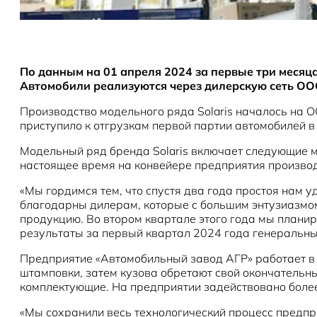
По данным на 01 апреля 2024 за первые три месяца
Автомобили реализуются через дилерскую сеть ОО
Производство модельного ряда Solaris началось на 
приступило к отгрузкам первой партии автомобилей в
Модельный ряд бренда Solaris включает следующие моде
настоящее время на конвейере предприятия производ
«Мы гордимся тем, что спустя два года простоя нам у
благодарны дилерам, которые с большим энтузиазмом 
продукцию. Во втором квартале этого года мы плани
результаты за первый квартал 2024 года генеральн
Предприятие «Автомобильный завод АГР» работает в 
штамповки, затем кузова обретают свой окончательны
комплектующие. На предприятии задействовано боле
«Мы сохранили весь технологический процесс предп