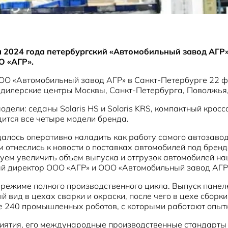
 2024 года петербургский «Автомобильный завод АГР» 
О «АГР».
ООО «Автомобильный завод АГР» в Санкт-Петербурге 22 
 дилерские центры Москвы, Санкт-Петербурга, Поволжья, 
ли: седаны Solaris HS и Solaris KRS, компактный кроссов
ится все четыре модели бренда.
далось оперативно наладить как работу самого автозавод
отнеслись к новости о поставках автомобилей под бренд
руем увеличить объем выпуска и отгрузок автомобилей на
ый директор ООО «АГР» и ООО «Автомобильный завод АГР
режиме полного производственного цикла. Выпуск панеле
й вид в цехах сварки и окраски, после чего в цехе сбор
е 240 промышленных роботов, с которыми работают опыт
риятия, его международные производственные стандарты 