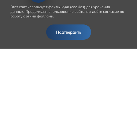
Этот сайт
использует файлы куки (cookies) для хранения
данных.
Продолжая использование сайта, вы даёте согласие на
работу с этими файлами.
Подтвердить
SOLARIS Артекс
г. Аксай, пр. Аксайский, 19-А
ПРОВЕРЕНЫ ВРЕМЕНЕМ,
ДОРОЖНЫМИ И КЛИМАТИЧЕСКИМИ
УСЛОВИЯМИ НАШЕЙ СТРАНЫ
АВТОМОБИЛИ SOLARIS