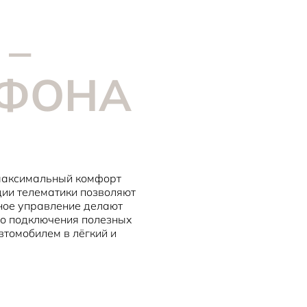
 –
ТФОНА
 максимальный комфорт
ции телематики позволяют
нное управление делают
до подключения полезных
втомобилем в лёгкий и