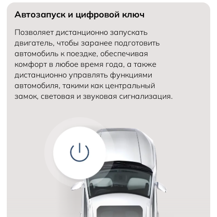
Автозапуск и цифровой ключ
Количество мест в автомобиле
5
Объем двигателя (см³)
Количество передач
6
Позволяет дистанционно запускать
двигатель, чтобы заранее подготовить
автомобиль к поездке, обеспечивая
комфорт в любое время года, а также
дистанционно управлять функциями
автомобиля, такими как центральный
замок, световая и звуковая сигнализация.